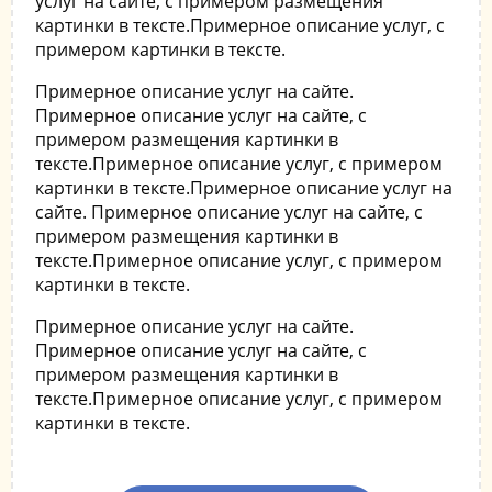
услуг на сайте, с примером размещения
картинки в тексте.Примерное описание услуг, с
примером картинки в тексте.
Примерное описание услуг на сайте.
Примерное описание услуг на сайте, с
примером размещения картинки в
тексте.Примерное описание услуг, с примером
картинки в тексте.Примерное описание услуг на
сайте. Примерное описание услуг на сайте, с
примером размещения картинки в
тексте.Примерное описание услуг, с примером
картинки в тексте.
Примерное описание услуг на сайте.
Примерное описание услуг на сайте, с
примером размещения картинки в
тексте.Примерное описание услуг, с примером
картинки в тексте.